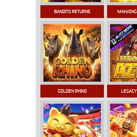
BANDITO RETURNS
MAHJONG
GOLDEN RHINO
LEGACY