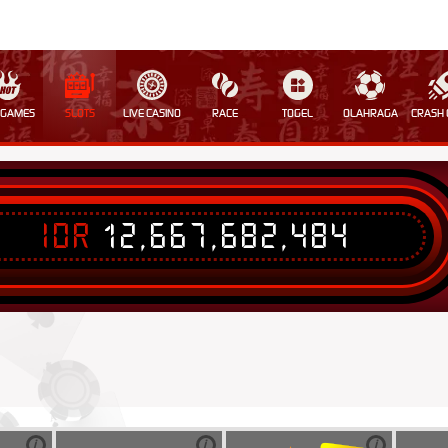
 GAMES
SLOTS
LIVE CASINO
RACE
TOGEL
OLAHRAGA
CRASH
IDR
12,667,682,484
i
i
i