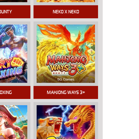
balont****9
IDR
3,224,800.00
OUNTY
NEKO X NEKO
Gates of Olympus 1000
BOXING
MAHJONG WAYS 3+