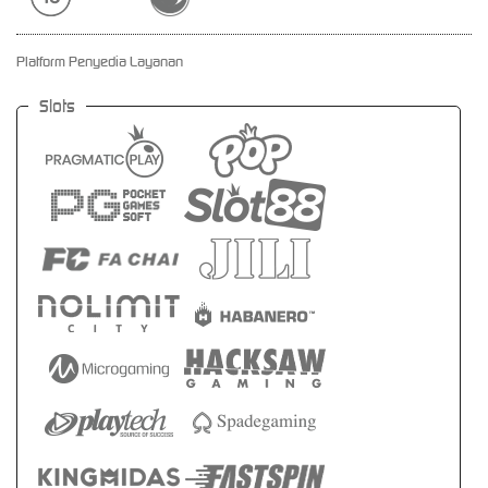
Platform Penyedia Layanan
Slots