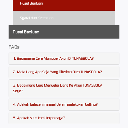
Pusat Bantuan
Syarat dan Ketentuan
Pusat Bantuan
FAQs
1. Bagaimana Cara Membuat Akun Di TUNASBOLA?
2. Mata Uang Apa Saja Yang Diterima Oleh TUNASBOLA?
3. Bagaimana Cara Menyetor Dana Ke Akun TUNASBOLA
Saya?
4. Adakah batasan minimal dalam melakukan betting?
5. Apakah situs kami terpercaya?