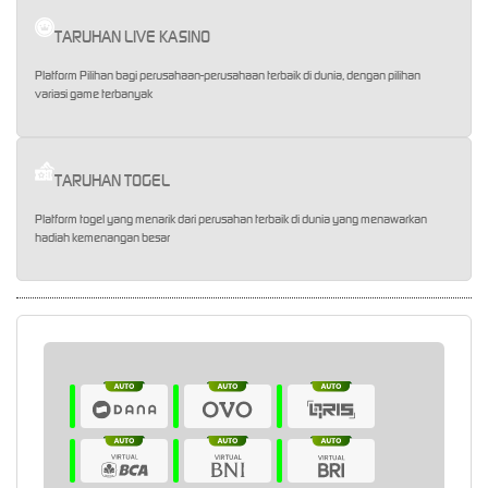
TARUHAN LIVE KASINO
Platform Pilihan bagi perusahaan-perusahaan terbaik di dunia, dengan pilihan
variasi game terbanyak
TARUHAN TOGEL
Platform togel yang menarik dari perusahan terbaik di dunia yang menawarkan
hadiah kemenangan besar