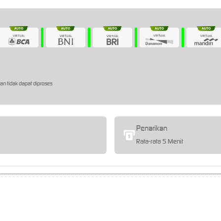
an tidak dapat diproses
Penarikan
Rata-rata 5 Menit