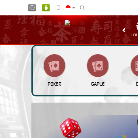
HOT
POKER
GAPLE