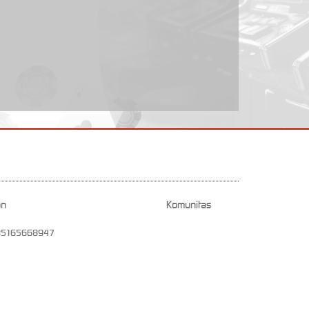
an
Komunitas
85165668947