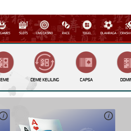
 GAMES
SLOTS
LIVE CASINO
RACE
TOGEL
OLAHRAGA
CRASH
CEME
CEME KELILING
CAPSA
DOMI
i
i