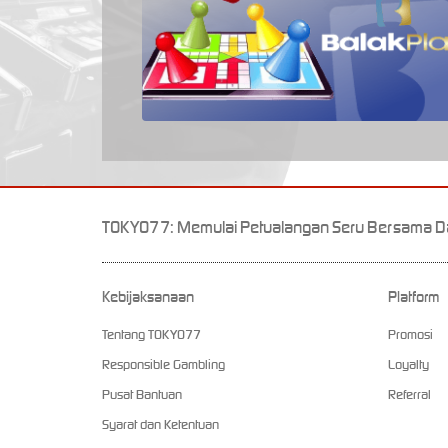
TOKYO77: Memulai Petualangan Seru Bersama D
Kebijaksanaan
Platform
Tentang TOKYO77
Promosi
Responsible Gambling
Loyalty
Pusat Bantuan
Referral
Syarat dan Ketentuan