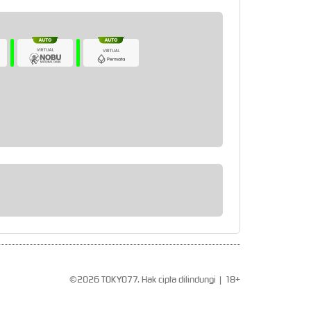
©2026 TOKYO77. Hak cipta dilindungi | 18+