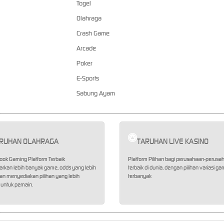
Togel
Olahraga
Crash Game
Arcade
Poker
E-Sports
Sabung Ayam
RUHAN OLAHRAGA
TARUHAN LIVE KASINO
ook Gaming Platform Terbaik
Platform Pilihan bagi perusahaan-perusa
kan lebih banyak game, odds yang lebih
terbaik di dunia, dengan pilihan variasi g
 dan menyediakan pilihan yang lebih
terbanyak
untuk pemain.