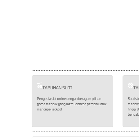
TARUHAN SLOT
TA
Penyedia slot online dengan beragam pilihan
Sportsb
game menarik yang memudahkan pemain untuk
menawar
mencapai jackpot
tinggi,
banyak 