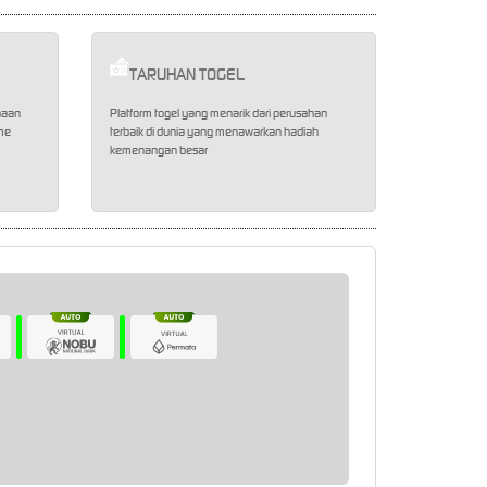
TARUHAN TOGEL
haan
Platform togel yang menarik dari perusahan
ame
terbaik di dunia yang menawarkan hadiah
kemenangan besar