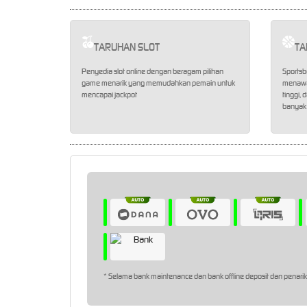
TARUHAN SLOT
TA
Penyedia slot online dengan beragam pilihan
Sportsb
game menarik yang memudahkan pemain untuk
menawar
mencapai jackpot
tinggi,
banyak 
* Selama bank maintenance dan bank offline deposit dan penarik