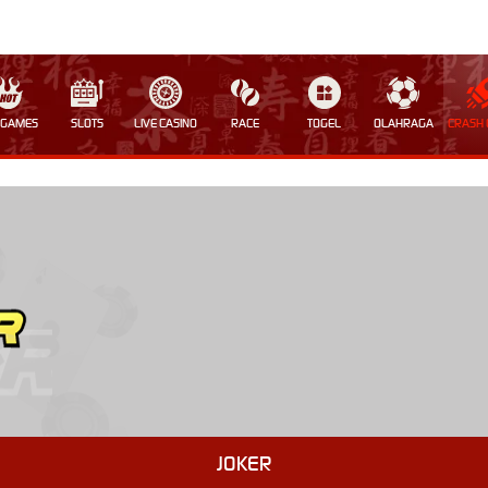
 GAMES
SLOTS
LIVE CASINO
RACE
TOGEL
OLAHRAGA
CRASH
JOKER