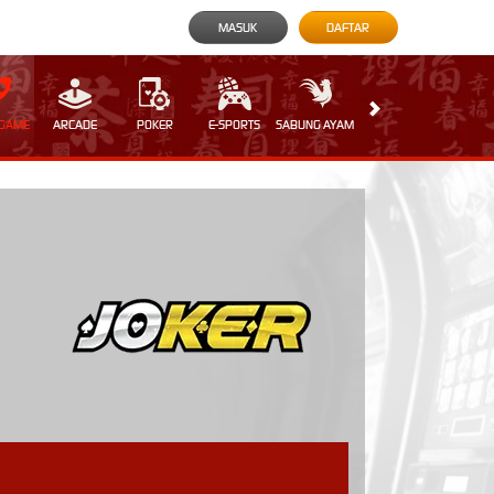
MASUK
DAFTAR
 GAME
ARCADE
POKER
E-SPORTS
SABUNG AYAM
PROMOSI