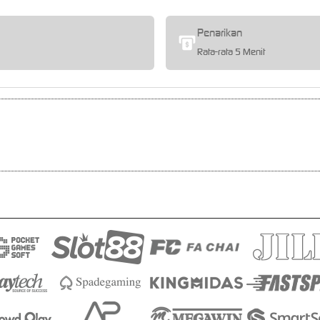
Penarikan
Rata-rata 5 Menit