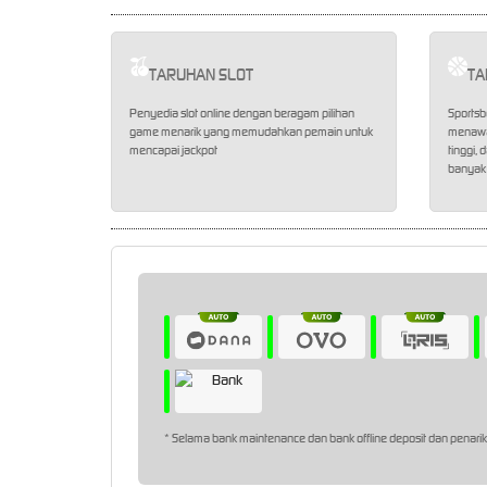
TARUHAN SLOT
TA
Penyedia slot online dengan beragam pilihan
Sportsb
game menarik yang memudahkan pemain untuk
menawar
mencapai jackpot
tinggi,
banyak 
* Selama bank maintenance dan bank offline deposit dan penarik