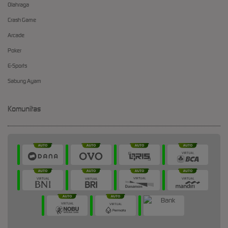
Olahraga
Crash Game
Arcade
Poker
E-Sports
Sabung Ayam
Komunitas