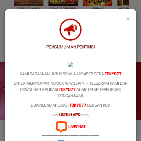
GATES OF OLYMPUS POP
BANG GACOR 1000
NEZHA 2
×
PENGUMUMAN PENTING!
FORTUNE GEMS 500
MAHJONG WAYS
GATES OF OLYMPUS 1000
PIRATE QUEST 1
UNDUH
TOKYO77 APP
KAMI SARANKAN UNTUK SEMUA MEMBER SETIA
TOKYO77
Nikmati berbagai permainan dalam satu
UNTUK MENYIMPAN NOMOR WHATSAPP / TELEGRAM KAMI DAN
genggaman
DOWNLOAD APLIKASI
TOKYO77
AGAR TETAP TERHUBUNG
DENGAN KAMI
DOWNLOAD APLIKASI
TOKYO77
DENGAN KLIK
UNDUH
>>>
UNDUH APK
<<<<
PANDUAN INSTALASI
LIVECHAT
TOKYO77: Memulai Petualangan Seru Bersama Dan
==========================
Dapatkan Kemudahan Menjadi Kaya