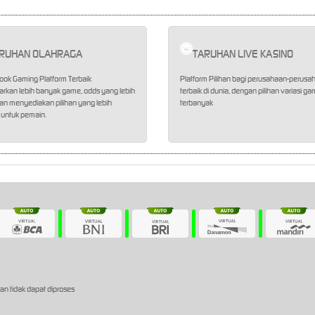
RUHAN OLAHRAGA
TARUHAN LIVE KASINO
ook Gaming Platform Terbaik
Platform Pilihan bagi perusahaan-perusa
kan lebih banyak game, odds yang lebih
terbaik di dunia, dengan pilihan variasi g
 dan menyediakan pilihan yang lebih
terbanyak
untuk pemain.
an tidak dapat diproses