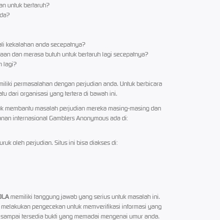
n untuk bertaruh?
nda?
li kekalahan anda secepatnya?
aan dan merasa butuh untuk bertaruh lagi secepatnya?
 lagi?
liki permasalahan dengan perjudian anda. Untuk berbicara
dari organisasi yang tertera di bawah ini.
uk membantu masalah perjudian mereka masing-masing dan
yanan internasional Gamblers Anonymous ada di:
oleh perjudian. Situs ini bisa diakses di:
OLA
memiliki tanggung jawab yang serius untuk masalah ini.
melakukan pengecekan untuk memverifikasi informasi yang
 sampai tersedia bukti yang memadai mengenai umur anda.