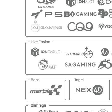
Live Casino
Race
Togel
Olahraga