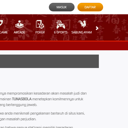
MASUK
DAFTAR
 GAME
ARCADE
POKER
E-SPORTS
SABUNG AYAM
PROMOSI
lnya mempromosikan kesadaran akan masalah judi dan
rmainan
TUNASBOLA
menetapkan komitmennya untuk
yang bertanggung jawab.
a anda menikmati pengalaman bertaruh di situs kami,
gan masalah perjudian.
an bahwa semua staf kami memiliki kesadaran