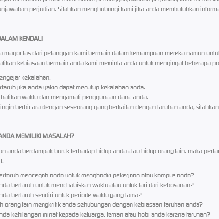
njawaban perjudian. Silahkan menghubungi kami jika anda membutuhkan informasi
DALAM KENDALI
 mayoritas dari pelanggan kami bermain dalam kemampuan mereka namun untuk be
likan kebiasaan bermain anda kami meminta anda untuk mengingat beberapa poin
engejar kekalahan.
taruh jika anda yakin dapat menutup kekalahan anda.
erhatikan waktu dan mengamati penggunaan dana anda.
 ingin berbicara dengan seseorang yang berkaitan dengan taruhan anda, silahkan h
ANDA MEMILIKI MASALAH?
han anda berdampak buruk terhadap hidup anda atau hidup orang lain, maka per
i.
ertaruh mencegah anda untuk menghadiri pekerjaan atau kampus anda?
da bertaruh untuk menghabiskan waktu atau untuk lari dari kebosanan?
da bertaruh sendiri untuk periode waktu yang lama?
h orang lain mengkritik anda sehubungan dengan kebiasaan taruhan anda?
da kehilangan minat kepada keluarga, teman atau hobi anda karena taruhan?