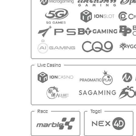
Live Casino
Race
Togel