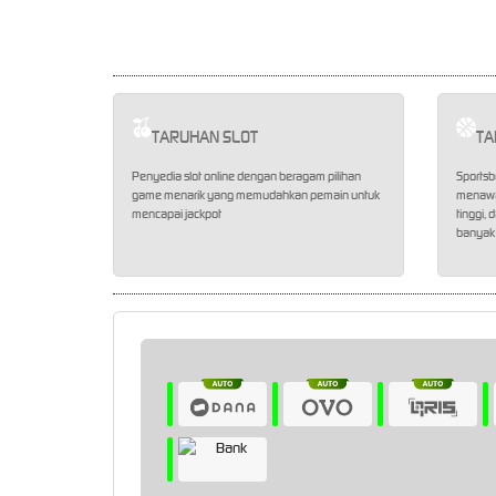
TARUHAN SLOT
TA
Penyedia slot online dengan beragam pilihan
Sportsb
game menarik yang memudahkan pemain untuk
menawar
mencapai jackpot
tinggi,
banyak 