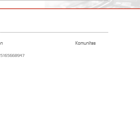
an
Komunitas
85165668947