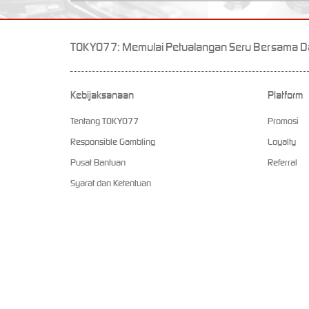
TOKYO77: Memulai Petualangan Seru Bersama D
Kebijaksanaan
Platform
Tentang TOKYO77
Promosi
Responsible Gambling
Loyalty
Pusat Bantuan
Referral
Syarat dan Ketentuan