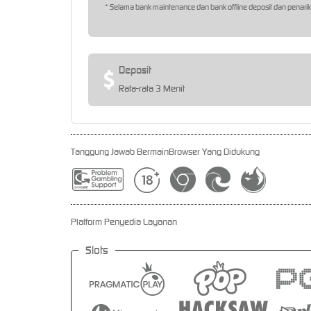
* Selama bank maintenance dan bank offline deposit dan penarik
Deposit
Rata-rata 3 Menit
Tanggung Jawab Bermain
Browser Yang Didukung
Platform Penyedia Layanan
Slots