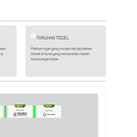
TARUHAN TOGEL
haan
Platform togel yang menarik dari perusahan
ame
terbaik di dunia yang menawarkan hadiah
kemenangan besar