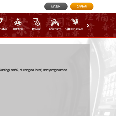
MASUK
DAFTAR
 GAME
ARCADE
POKER
E-SPORTS
SABUNG AYAM
PROMOSI
knologi stabil, dukungan lokal, dan pengalaman