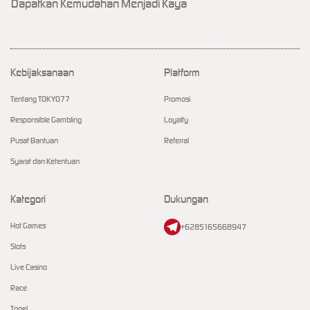
Dapatkan Kemudahan Menjadi Kaya
Kebijaksanaan
Platform
Tentang TOKYO77
Promosi
Responsible Gambling
Loyalty
Pusat Bantuan
Referral
Syarat dan Ketentuan
Kategori
Dukungan
Hot Games
+6285165668947
Slots
Live Casino
Race
Togel