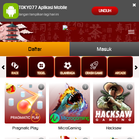
×
TOKYO77 Aplikasi Mobile
UNDUH
Jangan tampilkan lagi hari ini
Daftar
Masuk
RACE
TOGEL
OLAHRAGA
CRASH GAME
ARCADE
i
i
i
Pragmatic Play
MicroGaming
Hacksaw